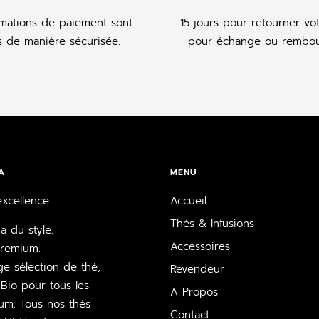
rmations de paiement sont
15 jours pour retourner vo
es de manière sécurisée.
pour échange ou rembou
A
MENU
xcellence.
Accueil
Thés & Infusions
 du style.
Accessoires
Premium.
e sélection de thé,
Revendeur
Bio pour tous les
A Propos
um. Tous nos thés
Contact