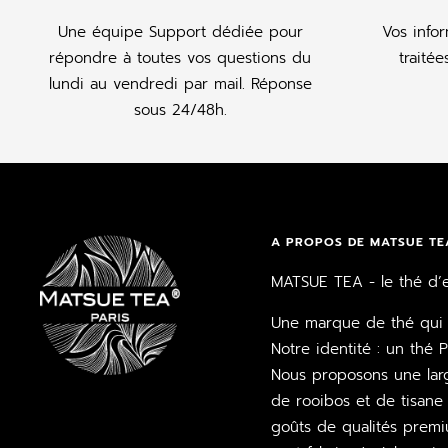
Une équipe Support dédiée pour
Vos info
répondre à toutes vos questions du
traité
lundi au vendredi par mail. Réponse
sous 24/48h.
A PROPOS DE MATSUE TE
MATSUE TEA - le thé d’e
Une marque de thé qui a
Notre identité : un thé 
Nous proposons une larg
de rooibos et de tisane 
goûts de qualités premi