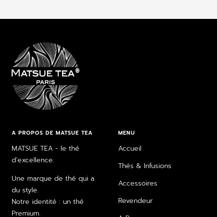
Aller
Aller
Aller
Aller
au
au
au
au
slide
slide
slide
slide
1
2
3
4
A PROPOS DE MATSUE TEA
MENU
MATSUE TEA - le thé
Accueil
d’excellence.
Thés & Infusions
Une marque de thé qui a
Accessoires
du style.
Revendeur
Notre identité : un thé
Premium.