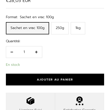
Prix
€28,05 EUR
de
vente
Format:
Sachet en vrac 100g
Sachet en vrac 100g
250g
1kg
Quantité:
Réduire
Augmenter
la
la
En stock
quantité
quantité
AJOUTER AU PANIER