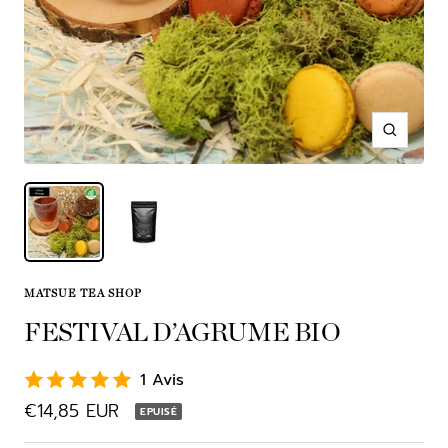
Zoom
MATSUE TEA SHOP
FESTIVAL D’AGRUME BIO
1 Avis
Prix
€14,85 EUR
EPUISÉ
de