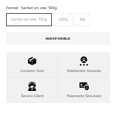
vente
Format:
Sachet en vrac 100g
Sachet en vrac 100g
250g
1kg
INDISPONIBLE
Livraison Suivi
Satisfaction Garantie
Service Client
Paiements Sécurisés