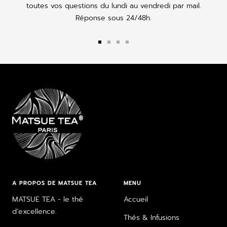
toutes vos questions du lundi au vendredi par mail.
Réponse sous 24/48h.
Aller
Aller
Aller
Aller
au
au
au
au
slide
slide
slide
slide
1
2
3
4
A PROPOS DE MATSUE TEA
MENU
MATSUE TEA - le thé
Accueil
d’excellence.
Thés & Infusions