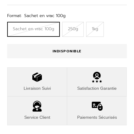
de
vente
Format:
Sachet en vrac 100g
Sachet en vrac 100g
250g
1kg
INDISPONIBLE
Livraison Suivi
Satisfaction Garantie
Service Client
Paiements Sécurisés