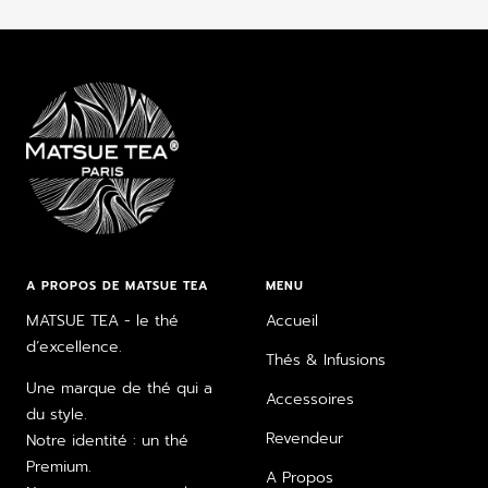
au
au
au
au
slide
slide
slide
slide
1
2
3
4
A PROPOS DE MATSUE TEA
MENU
MATSUE TEA - le thé
Accueil
d’excellence.
Thés & Infusions
Une marque de thé qui a
Accessoires
du style.
Revendeur
Notre identité : un thé
Premium.
A Propos